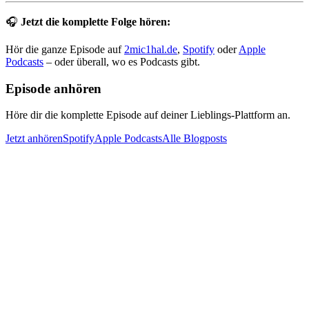
🎧
Jetzt die komplette Folge hören:
Hör die ganze Episode auf
2mic1hal.de
,
Spotify
oder
Apple
Podcasts
– oder überall, wo es Podcasts gibt.
Episode anhören
Höre dir die komplette Episode auf deiner Lieblings-Plattform an.
Jetzt anhören
Spotify
Apple Podcasts
Alle Blogposts
KI-gestützte Podcast-Suche und RAG-basierte Wissensdatenbank
für intelligente Antworten aus dem Podcast-Archiv.
Powered by OpenAI & Anthropic
Kontakt