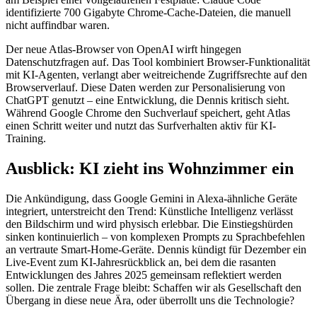
identifizierte 700 Gigabyte Chrome-Cache-Dateien, die manuell
nicht auffindbar waren.
Der neue Atlas-Browser von OpenAI wirft hingegen
Datenschutzfragen auf. Das Tool kombiniert Browser-Funktionalität
mit KI-Agenten, verlangt aber weitreichende Zugriffsrechte auf den
Browserverlauf. Diese Daten werden zur Personalisierung von
ChatGPT genutzt – eine Entwicklung, die Dennis kritisch sieht.
Während Google Chrome den Suchverlauf speichert, geht Atlas
einen Schritt weiter und nutzt das Surfverhalten aktiv für KI-
Training.
Ausblick: KI zieht ins Wohnzimmer ein
Die Ankündigung, dass Google Gemini in Alexa-ähnliche Geräte
integriert, unterstreicht den Trend: Künstliche Intelligenz verlässt
den Bildschirm und wird physisch erlebbar. Die Einstiegshürden
sinken kontinuierlich – von komplexen Prompts zu Sprachbefehlen
an vertraute Smart-Home-Geräte. Dennis kündigt für Dezember ein
Live-Event zum KI-Jahresrückblick an, bei dem die rasanten
Entwicklungen des Jahres 2025 gemeinsam reflektiert werden
sollen. Die zentrale Frage bleibt: Schaffen wir als Gesellschaft den
Übergang in diese neue Ära, oder überrollt uns die Technologie?