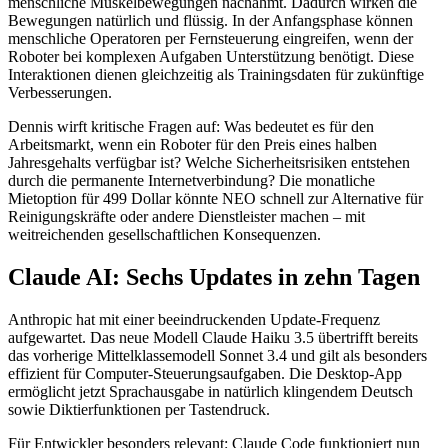
menschliche Muskelbewegungen nachahmt. Dadurch wirken die
Bewegungen natürlich und flüssig. In der Anfangsphase können
menschliche Operatoren per Fernsteuerung eingreifen, wenn der
Roboter bei komplexen Aufgaben Unterstützung benötigt. Diese
Interaktionen dienen gleichzeitig als Trainingsdaten für zukünftige
Verbesserungen.
Dennis wirft kritische Fragen auf: Was bedeutet es für den
Arbeitsmarkt, wenn ein Roboter für den Preis eines halben
Jahresgehalts verfügbar ist? Welche Sicherheitsrisiken entstehen
durch die permanente Internetverbindung? Die monatliche
Mietoption für 499 Dollar könnte NEO schnell zur Alternative für
Reinigungskräfte oder andere Dienstleister machen – mit
weitreichenden gesellschaftlichen Konsequenzen.
Claude AI: Sechs Updates in zehn Tagen
Anthropic hat mit einer beeindruckenden Update-Frequenz
aufgewartet. Das neue Modell Claude Haiku 3.5 übertrifft bereits
das vorherige Mittelklassemodell Sonnet 3.4 und gilt als besonders
effizient für Computer-Steuerungsaufgaben. Die Desktop-App
ermöglicht jetzt Sprachausgabe in natürlich klingendem Deutsch
sowie Diktierfunktionen per Tastendruck.
Für Entwickler besonders relevant: Claude Code funktioniert nun