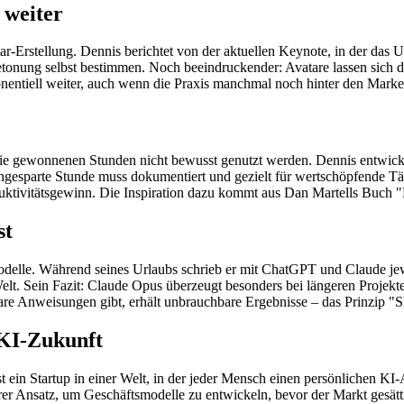
 weiter
-Erstellung. Dennis berichtet von der aktuellen Keynote, in der das Un
 Betonung selbst bestimmen. Noch beeindruckender: Avatare lassen sic
entiell weiter, auch wenn die Praxis manchmal noch hinter den Market
n die gewonnenen Stunden nicht bewusst genutzt werden. Dennis entwic
 eingesparte Stunde muss dokumentiert und gezielt für wertschöpfende
uktivitätsgewinn. Die Inspiration dazu kommt aus Dan Martells Buch "
st
Modelle. Während seines Urlaubs schrieb er mit ChatGPT und Claude jew
lt. Sein Fazit: Claude Opus überzeugt besonders bei längeren Projekte
re Anweisungen gibt, erhält unbrauchbare Ergebnisse – das Prinzip "Shit
 KI-Zukunft
dest ein Startup in einer Welt, in der jeder Mensch einen persönlichen K
rer Ansatz, um Geschäftsmodelle zu entwickeln, bevor der Markt gesätt