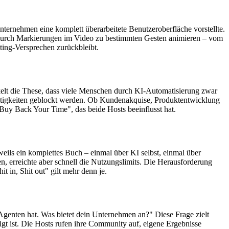
ternehmen eine komplett überarbeitete Benutzeroberfläche vorstellte.
h durch Markierungen im Video zu bestimmten Gesten animieren – vom
ing-Versprechen zurückbleibt.
kelt die These, dass viele Menschen durch KI-Automatisierung zwar
 Tätigkeiten geblockt werden. Ob Kundenakquise, Produktentwicklung
Buy Back Your Time", das beide Hosts beeinflusst hat.
eils ein komplettes Buch – einmal über KI selbst, einmal über
n, erreichte aber schnell die Nutzungslimits. Die Herausforderung
 in, Shit out" gilt mehr denn je.
I-Agenten hat. Was bietet dein Unternehmen an?" Diese Frage zielt
igt ist. Die Hosts rufen ihre Community auf, eigene Ergebnisse