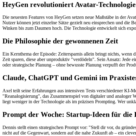
HeyGen revolutioniert Avatar-Technologie
Die neuesten Features von HeyGen setzen neue Maßstäbe in der Avatar
Nutzer können jetzt einzelne Sätze gezielt neu einsprechen und die
Winken bis zum Daumen hoch. Die Technologie entwickelt sich expon
Die Philosophie der gewonnenen Zeit
Ein Kernthema der Episode: Zeitersparnis allein bringt nichts, wen
Zeit sparen, diese aber unproduktiv "verdödeln". Sein Ansatz: Jede
oder strategische Planung – ohne bewusste Planung verpufft der Prod
Claude, ChatGPT und Gemini im Praxiste
Axel teilt seine Erfahrungen aus intensiven Tests verschiedener KI-
"Reanalogisierung", das Zusammenspiel von digitaler und analoger We
liegt weniger in der Technologie als im präzisen Prompting. Wer unkla
Prompt der Woche: Startup-Ideen für die
Dennis stellt einen strategischen Prompt vor: "Stell dir vor, du grün
nicht auf die Gegenwart, sondern auf die nahe Zukunft ab – ein cleve