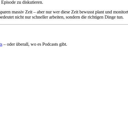
 Episode zu diskutieren.
n massiv Zeit – aber nur wer diese Zeit bewusst plant und monitort,
edeutet nicht nur schneller arbeiten, sondern die richtigen Dinge tun.
ts
– oder überall, wo es Podcasts gibt.
intelligente Antworten aus dem Podcast-Archiv.