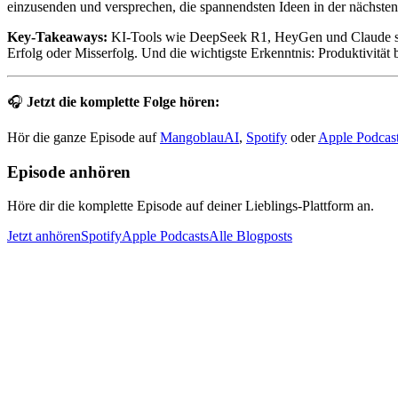
einzusenden und versprechen, die spannendsten Ideen in der nächsten
Key-Takeaways:
KI-Tools wie DeepSeek R1, HeyGen und Claude spare
Erfolg oder Misserfolg. Und die wichtigste Erkenntnis: Produktivität b
🎧
Jetzt die komplette Folge hören:
Hör die ganze Episode auf
MangoblauAI
,
Spotify
oder
Apple Podcas
Episode anhören
Höre dir die komplette Episode auf deiner Lieblings-Plattform an.
Jetzt anhören
Spotify
Apple Podcasts
Alle Blogposts
KI-gestützte Podcast-Suche und RAG-basierte Wissensdatenbank für 