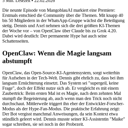
5 Min. Lesezeit • 22.02.2026
Die neunte Episode von MangoblauAI markiert eine Premiere:
Erstmals entschied die Community über die Themen. Mit knapp 40
bis 50 Mitgliedern in der WhatsApp-Gruppe wächst die Beteiligung
stetig. Dennis und Axel nehmen sich die drei größten KI-Themen
der Woche vor – von OpenClaw über Claude bis zu Grok 4.20.
Dabei wird deutlich: Der permanente Hype hat auch seine
Schattenseiten.
OpenClaw: Wenn die Magie langsam
abstumpft
OpenClaw, das Open-Source-KI-Agentensystem, sorgt weiterhin
für Aufsehen in der Tech-Welt. Dennis gibt ehrlich zu, dass bei ihm
langsam Ernüchterung einsetzt. Das System sei "supergeil, keine
Frage", doch der Effekt nutze sich ab. Er vergleicht es mit einem
Zaubertrick: Beim ersten Mal ist es Magie, nach dem zehnten Mal
stumpft die Begeisterung ab, auch wenn man den Trick noch nicht
durchschaut. Mittlerweile triggert ihn eher der Entwickler-Forscher-
Modus als der Hype-Fan-Modus. Die praktische Erfahrung zeigt:
Der Bot vergisst manchmal Anweisungen, da sein Kontext etwa
stündlich geleert wird. Dennis musste seiner KI-Assistentin "Maike"
sogar schreiben, sie sei noch in der Probezeit.